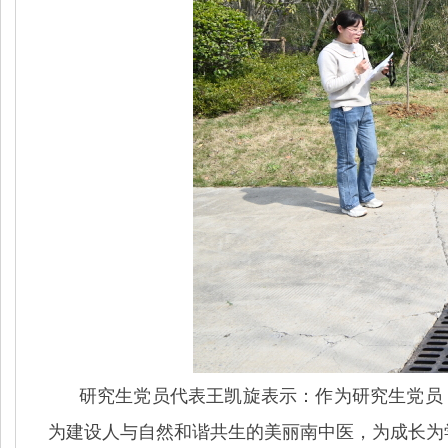
研究生党员代表王凯旋表示：作为研究生党员，
为建设人与自然和谐共生的美丽南中医，为成长为