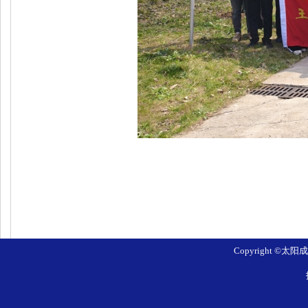
Copyright ©太阳成