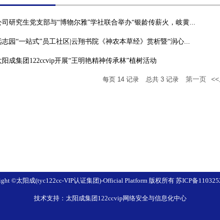
公司研究生党支部与“博物尔雅”学社联合举办“银龄传薪火，岐黄...
远志园“一站式”员工社区|云翔书院《神农本草经》赏析暨“润心...
太阳成集团122ccvip开展“王明艳精神传承林”植树活动
第一页
<
每页
14
记录
总共
3
记录
right ©太阳成(tyc122cc-VIP认证集团)-Official Platform 版权所有 苏ICP备110325
技术支持：太阳成集团122ccvip网络安全与信息化中心