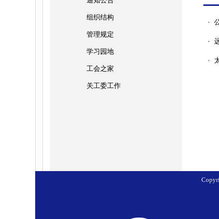
通知公告
组织结构
・
管理规定
・
学习园地
・
工会之家
关工委工作
Copy