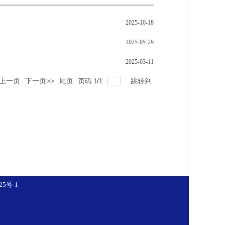
2025-10-18
2025-05-29
2025-03-11
<上一页
下一页>>
尾页
跳转到
页码
1
/
1
25号-1